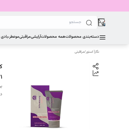
دسته‌بندی محصولات
همه محصولات
آرایشی
مراقبتی
مو
عطر،بادی
نگارآ استور
/
مراقبتی
ک
1
بر
دس