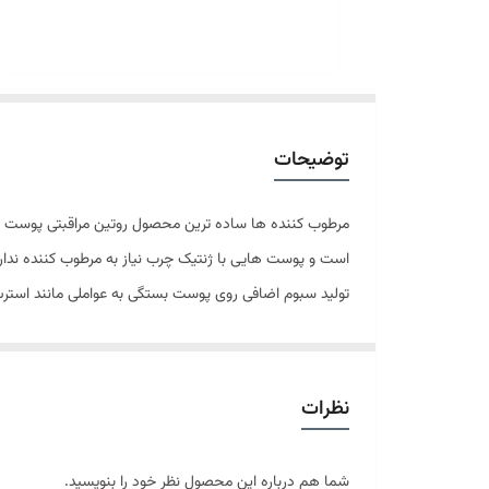
توضیحات
مرطوب کننده ها ساده ترین محصول روتین مراقبتی پوست می
تولید سبوم اضافی روی پوست بستگی به عواملی مانند است
را کاهش میدهد و پوست شما کمتر چرب می‌شود. پوست انسان
مختلط. برای تشخیص پوست چرب به نکات زیر دقت کنید: -
کرم مرطوب کننده مناسب پوست های چرب
نظرات
ابرسانی عمیق پوست با ماندگاری اثر 72 ساعته
جلوگیری از فعالیت باکتری ها و بهبود اکنه
شما هم درباره این محصول نظر خود را بنویسید.