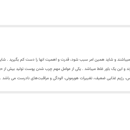
باشند و شاید همین امر سبب شود، قدرت و اهمیت انها را دست کم بگیرید . شاید
رس، رژیم غذایی ضعیف، تغییرات هورمونی، الودگی و مراقبت‌های نادرست می باش
 بنا به شرایط مختلف : سن و نژاد و شرایط اب و هوایی و هورمونی و.... به انو
 منافذ پوست بزرگ و قابل مشاهده میباشند. - براق شدن پوست . - ضخیم تر شد