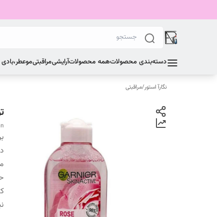
دسته‌بندی محصولات
همه محصولات
آرایشی
مراقبتی
مو
عطر،بادی
نگارآ استور
/
مراقبتی
ت
in
بر
دس
من
ح
کش
نی