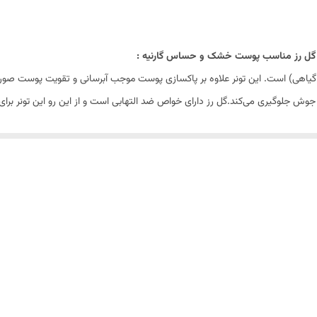
ندارد
 گل رز مناسب پوست خشک و حساس گارنیه :
صول بی نظیر، با ترکیبات کاملا گیاهی (96 درصد گیاهی) است. این تونر علاوه بر پاکسازی پوست موجب آبرسانی
وش جلوگیری می‌کند.گل رز دارای خواص ضد التهابی است و از این رو این تونر برای 
ستفاده از این تونر پوست شما به خوبی پاکسازی و منافذ آن کوچک خواهد شد. در عی
اب برای شفاف شدن پوست استفاده می‌شد. در این تونر صورت هم با بهره گیری از 
تولید محصولات بهداشتی مراقبتی پوست و مو می‌پردازد. محصولات گارنیه امروزه د