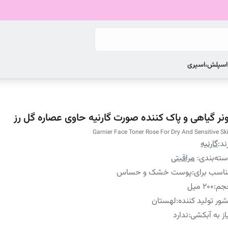
 اسپلش،اسپری
ونر گیاهی و پاک کننده صورت گارنیه حاوی عصاره گل رز
Garnier Face Toner Rose For Dry And Sensitive Sk
ند:
گارنیه
ته‌بندی
:
مراقبتی
اسب برای
:
پوست خشک و حساس
جم
:
200 میل
ور تولید کننده
:
لهستان
از به آبکشی
:
ندارد