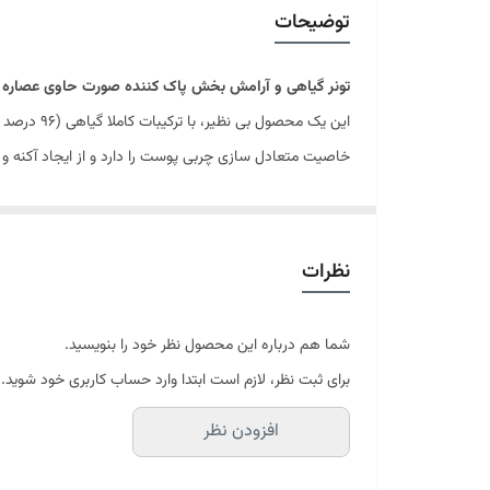
نیاز به آبکشی
توضیحات
تونر گیاهی و آرامش بخش پاک کننده صورت حاوی عصاره
این یک مح
خاصیت متعادل سازی چربی پوست را دارد و از ایجاد آکنه و ج
تونر پاک کننده صورت گارنیر یک تیر و دو نشان است. با ا
تقویت پوست و جوانسازی آن می‌شود. از قدیم الایام از گل
شما را درخشان و لطیف می‌کند.
نظرات
گارنیه یک برند قدیمی و محبوب است که به صورت تخصصی به 
ویژگی‌های محصول:
شما هم درباره این محصول نظر خود را بنویسید.
تسکین دهنده و آرامش بخش پوست
برای ثبت نظر، لازم است ابتدا وارد حساب کاربری خود شوید.
مناسب پوست خشک و حساس
افزودن نظر
96 درصد محتوای منشا طبیعی
مورد تایید متخصصان پوستی