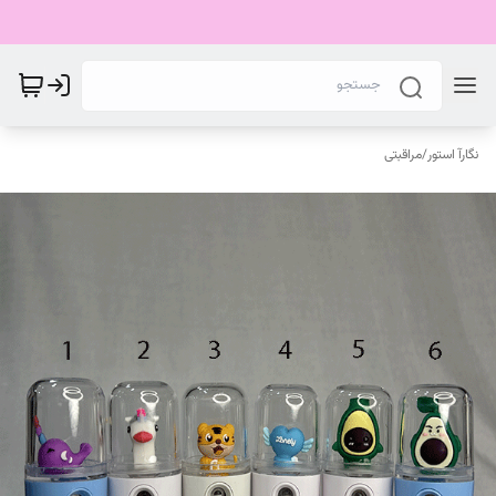
نگارآ استور
/
مراقبتی