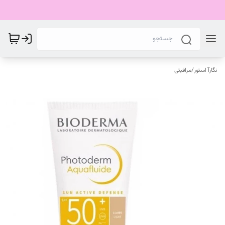
نگارآ استور
/
مراقبتی