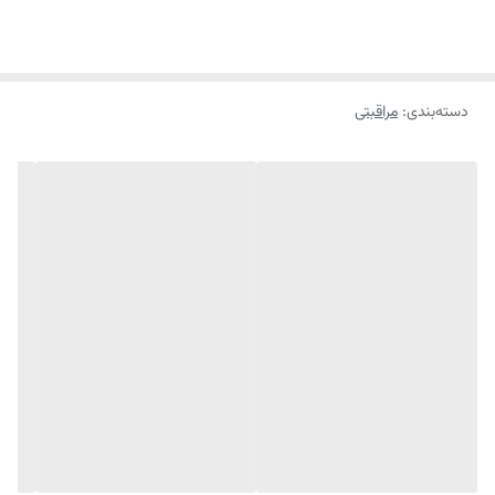
محافظتی بسیار قوی روزانه، فرمولاسیون فاقد چربی و عدم براق شدن پوست با
جذب سریع است که موجب شده انواع پوست حتی پوست های چرب و
مختلط به راحتی از آن استفاده کنند. ضد آفتاب Aquafluide بایودرما جهت
دسته‌بندی
:
مراقبتی
استفاده قبل و بعد از شنا و فعالیت های ورزشی محصولی ایده آل است.