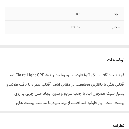
۵۰
spf
حجم
۴۰ ml
توضیحات
فلوئید ضد آفتاب رنگی آکوا فلوئید بایودرما مدل +Claire Light SPF 50 ضد
آفتابی رنگی با بالاترین محافظت در مقابل اشعه آفتاب همراه با بافت فلوئیدی
بسیار سبک همچون آب، با جذب سریع و بدون ایجاد حس چربی بر روی
پوست است. این فلوئید ضد آفتاب از برند بایودرما مناسب پوست های
حساس و کم تحمل در برابر آفتاب، پوست بسیار روشن و دارای کک و مک و
انواع پوست ها حتی پوست های چرب و مختلط می باشد. از مزایای این فلوئید
نظرات