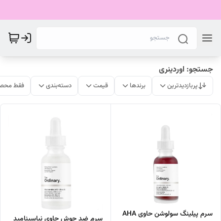
جستجو: اوردینری
پربازدیدترین
برندها
قیمت
دسته‌بندی
فقط محصو
سرم پیلینگ سولوشن حاوی AHA
سرم ضد جوش حاوی نیاسینامید