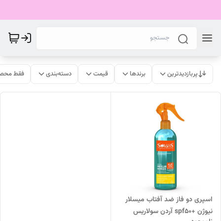
پربازدیدترین
برندها
قیمت
دسته‌بندی
فقط محصو
اسپری دو فاز ضد آفتاب میسلار
نیوژن +spf50 آردن سولاریس