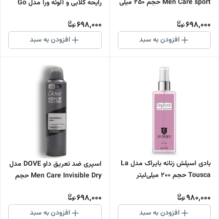
Men Care sport حجم 250 میلی
رایحه گلابی و آلوئه ورا مدل Go
لیتر اورجیناللیتر اورجینال
Fresh Pear & Aloe vera حجم
698,000
698,000
250 میلی لیتر اورجینال
افزودن به سبد
افزودن به سبد
بادی اسپلش زنانه بایراک مدل La
اسپری ضد تعریق داو DOVE مدل
Tousca حجم 200 میلی‌لیتر
Men Care Invisible Dry حجم
250 میلی لیتر اورجینال
698,000
980,000
افزودن به سبد
افزودن به سبد