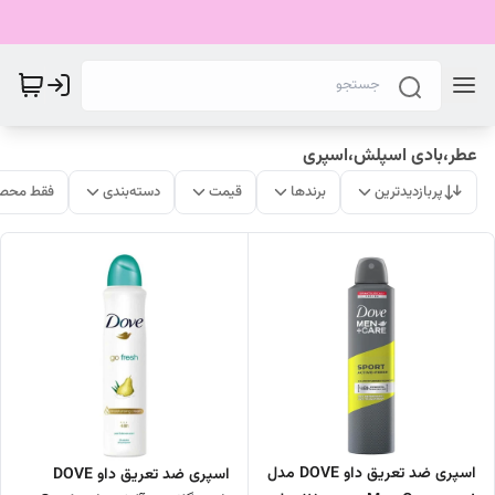
عطر،بادی اسپلش،اسپری
پربازدیدترین
برندها
قیمت
دسته‌بندی
فقط محصو
اسپری ضد تعریق داو DOVE مدل
اسپری ضد تعریق داو DOVE