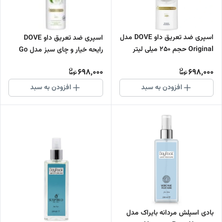
اسپری ضد تعریق داو DOVE مدل
اسپری ضد تعریق داو DOVE
Original حجم 250 میلی لیتر
رایحه خیار و چای سبز مدل Go
اورجینال
Fresh Cucumber and Green
698,000
698,000
Tea حجم 250 میلی لیتر
اورجینالورجینال
افزودن به سبد
افزودن به سبد
بادی اسپلش مردانه بایراک مدل