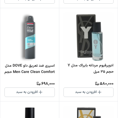
ادوپرفیوم مردانه بایراک مدل Y
اسپری ضد تعریق داو DOVE مدل
حجم 35 میل
Men Care Clean Comfort حجم
250 میلی لیتر اورجینال
698,000
580,000
افزودن به سبد
افزودن به سبد