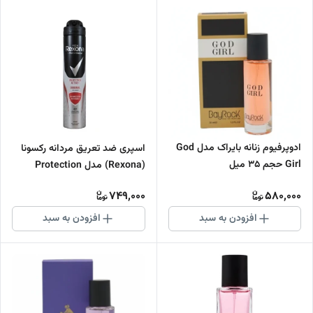
ادوپرفیوم زنانه بایراک مدل God
اسپری ضد تعریق مردانه رکسونا
Girl حجم 35 میل
(Rexona) مدل Protection
Active Original حجم 200 میلی
749,000
580,000
لیتر
افزودن به سبد
افزودن به سبد