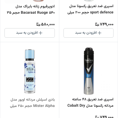
اسپری ضد تعریق رکسونا مدل
ادوپرفیوم زنانه بایراک مدل
sport defence حجم 200 میلی
Bacaraat Ruoge 540 حجم 35
لیتر
میل
580,000
749,000
افزودن به سبد
افزودن به سبد
اسپری ضد تعریق 48 ساعته
بادی اسپلش مردانه اویور مدل
مردانه رکسونا مدل Cobalt Dry
Mister Alpha حجم 250 میلی
حجم 200 میلی لیتر
لیتر
749,000