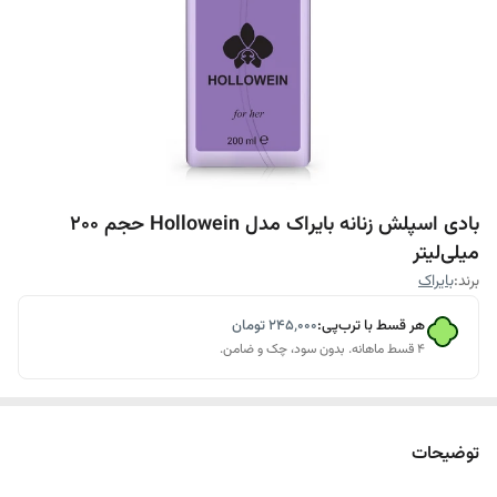
بادی اسپلش زنانه بایراک مدل Hollowein حجم 200
میلی‌لیتر
برند:
بایراک
هر قسط با ترب‌پی:
۲۴۵٬۰۰۰
تومان
۴ قسط ماهانه. بدون سود، چک و ضامن.
توضیحات