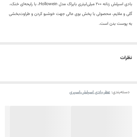
بادی اسپلش زنانه ۲۰۰ میلی‌لیتری بایراک مدل Hollowein، با رایحه‌ای خنک،
گلی و ملایم، محصولی با پخش بوی عالی جهت خوشبو کردن و طراوت‌بخشی
به پوست بدن است.
توضیح کلی
بادی اسپلش زنانه بایراک (BayRock) مدل Hollowein، با الهام از رایحه
نظرات
اسرارآمیز و جذاب عطر Halloween، انتخابی ایده‌آل برای بانوانی است که به
رایحه‌های خنک و گلی علاقه دارند. این محصول در حجم ۲۰۰ میلی‌لیتر و با
فرمولاسیون Vapo Perfume عرضه شده که قدرت پخش بالا و ماندگاری
دسته‌بندی
:
عطر،بادی اسپلش،اسپری
مناسبی را روی پوست تضمین می‌کند. رایحه این بادی اسپلش ترکیبی از
نت‌های دریایی، بنفشه و مگنولیا است که حسی از آرامش و تازگی را القا
می‌کند. فرمولاسیون این محصول به گونه‌ای است که علاوه بر خوشبو کردن
طولانی‌مدت بدن، از خشکی پوست جلوگیری کرده و باعث شادابی و طراوت آن
پس از استحمام می‌شود. طراحی آرگونومیک بطری و اسپری باکیفیت آن،