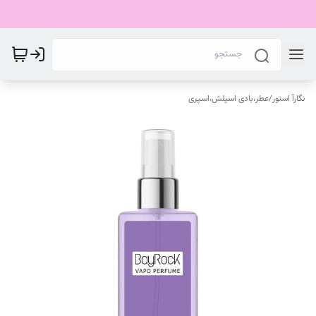
نگارآ استور
/
عطر،بادی اسپلش،اسپری