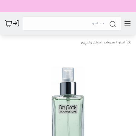
نگارآ استور
/
عطر،بادی اسپلش،اسپری