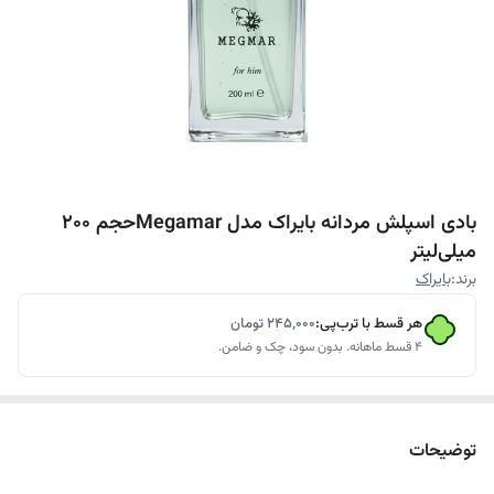
بادی اسپلش مردانه بایراک مدل Megamarحجم 200
میلی‌لیتر
برند:
بایراک
هر قسط با ترب‌پی:
۲۴۵٬۰۰۰
تومان
۴ قسط ماهانه. بدون سود، چک و ضامن.
توضیحات