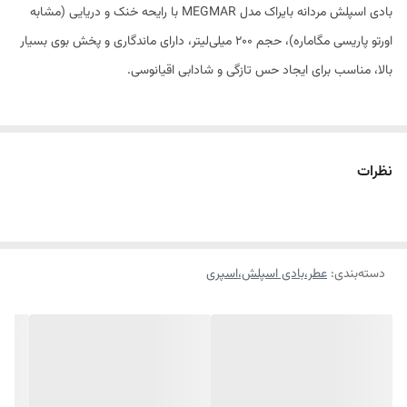
بادی اسپلش مردانه بایراک مدل MEGMAR با رایحه خنک و دریایی (مشابه
اورتو پاریسی مگاماره)، حجم ۲۰۰ میلی‌لیتر، دارای ماندگاری و پخش بوی بسیار
بالا، مناسب برای ایجاد حس تازگی و شادابی اقیانوسی.
توضیح کلی
بادی اسپلش مردانه بایراک (BayRock) مدل MEGMAR، یک خوشبوکننده
نظرات
بدن با حجم ۲۰۰ میلی‌لیتر است که با الهام از رایحه دریایی و خنک “اورتو
پاریسی مگاماره” (Orto Parisi Megamare) طراحی شده است. این محصول
با رایحه‌ای آوانگارد و ماندگار، تداعی‌گر قدرت بی‌کران اقیانوس و حس تازگی
دسته‌بندی
:
عطر،بادی اسپلش،اسپری
آب‌های عمیق است. نت‌های این بادی اسپلش ترکیبی هوشمندانه از نمک
دریا، جلبک دریایی و نت‌های آبی است که در کنار هم حسی از خنکی مطلق و
طراوت را القا می‌کنند. در لایه‌های میانی و پایانی، حضور نت‌های کهربایی و
مشک باعث تثبیت رایحه بر روی پوست و افزایش پخش بوی آن می‌گردد.
فرمولاسیون این محصول حاوی مواد مرطوب‌کننده است که از خشکی پوست