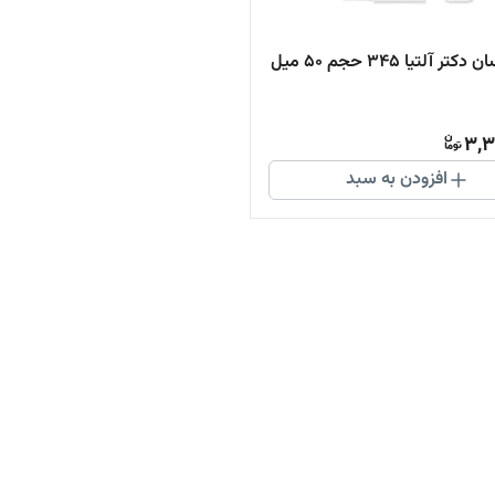
تر آلتیا 345 حجم 50 میل
3,3
افزودن به سبد