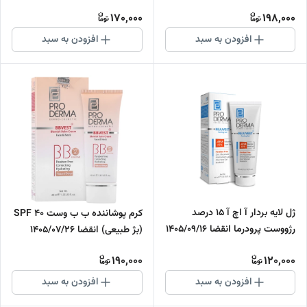
لیتر انقضا دی ماه 1405
170,000
198,000
افزودن به سبد
افزودن به سبد
ژل لایه بردار آ اچ آ 15 درصد
کرم پوشاننده ب ب وست SPF 40
رژووست پرودرما انقضا 1405/09/16
(بژ طبیعی) انقضا 1405/07/26
190,000
120,000
افزودن به سبد
افزودن به سبد