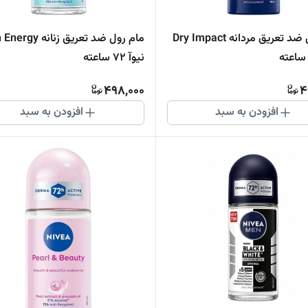
مام رول ضد تعریق مردانه Dry Impact
مام رول ضد تعریق زنان
نیوآ 72 ساعته
498,000
4
افزودن به سبد
افزودن به سبد