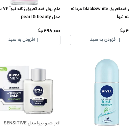
مام رول ضدتعریق black&white مردانه
مام رول ض
مدل pearl & beauty
498,000
4
افزودن به سبد
افزودن به سبد
افتر شیو نیوا مدل SENSITIVE