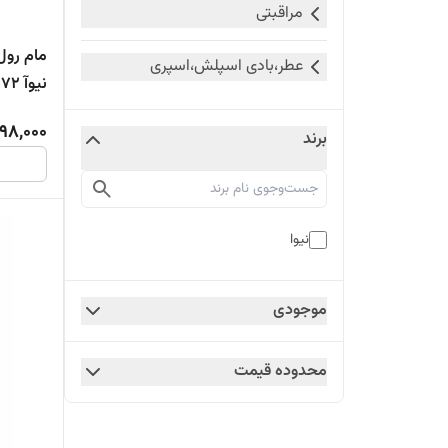
مراقبتی
عطر،بادی اسپلش،اسپری
نیوآ 72 ساعته
98,000
برند
نیوا
موجودی
محدوده قیمت