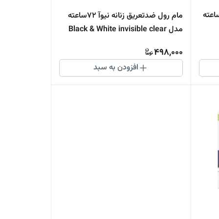
د تعريق زنانه نیوآ 72 ساعته
مام رول ضدتعریق زنانه نیوآ 72ساعته
مدل Black & White invisible clear
498,000
افزودن به سبد