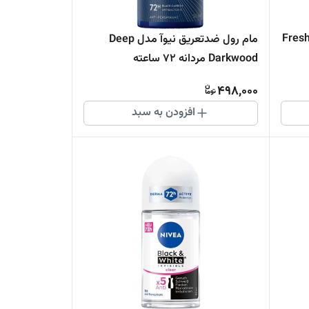
ه Fresh Energy
مام رول ضدتعریق نیوآ مدل Deep
Darkwood مردانه 72 ساعته
498,000
افزودن به سبد