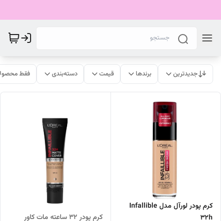
جدیدترین
برندها
قیمت
دسته‌بندی
فقط محصولا
کرم پودر لورآل مدل Infallible
کرم پودر 32 ساعته مات کاور
32h