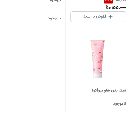
بیوآکوا
59
%
380,000
155,000
افزودن به سبد
ناموجود
نمک بدن هلو بیوآکوا
ناموجود