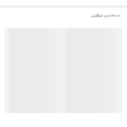
پوست مرطوب و خشک جذب می‌گردد. ژل کرم ضد آفتاب واتر فیوژن ایزدین
دسته‌بندی
:
مراقبتی
علاوه بر محافظت از پوست موجب جلوگیری از پیری زودرس پوست شده و
خاصیت ضد پیری دارد. ضد آفتاب واتر فیوژن ایزدین حاوی اسید هیالورنیک و
ویتامین ای است که به عنوان ضد چروک و آنتی اکسیدان استفاده می‌گردد.
ضد آفتاب واتر فیوژن ایزدین در برابر آب و تعریق مقاوم بوده و بر روی پوست
مرطوب نیز قابل استفاده است.