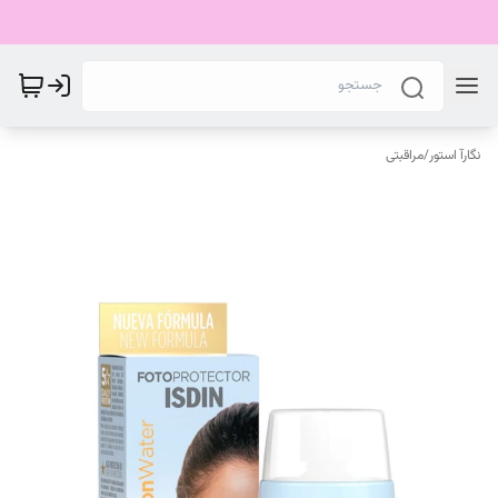
نگارآ استور
/
مراقبتی