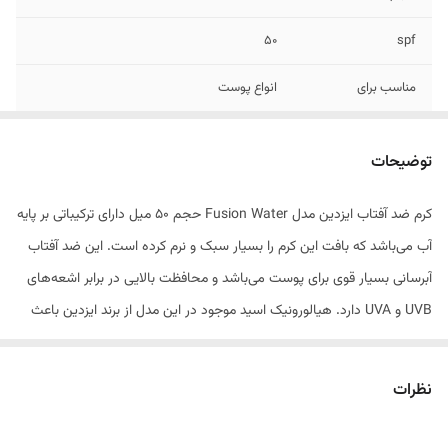
50
spf
مناسب برای
انواع پوست
رنگ
بی‌رنگ
توضیحات
ترکیبات
فاقد چربی، بدون پارابن، بدون الکل، هیالورونیک
اسید
کرم ضد آفتاب ایزدین مدل Fusion Water حجم 50 میل دارای ترکیباتی بر پایه
آب می‌باشد که بافت این کرم را بسیار سبک و نرم کرده است. این ضد آفتاب
ویژگی ها
بدون ایجاد حساسیت، مناسب انواع پوست
مخصوصا پوست مختلط تا چرب و جوش
آبرسانی بسیار قوی برای پوست می‌باشد و محافظت بالایی در برابر اشعه‌های
دار،بدون ایجاد رد سفیدی، بدون قرمزی، التهاب یا
UVB و UVA دارد. هیالورونیک اسید موجود در این مدل از برند ایزدین باعث
خارش، ضد پیری، ضدچروک
نرم شدن پوست صورت و شفافیت آن می‌شود.
ضد آفتاب واتر فیوژن ایزدین محصولی موثر با تکنولوژی جدید فیوژن بوده که با
نظرات
دارا بودن اس پی اف 50 سپر محافظتی کاملی در برابر آفتاب بوجود
می‌آورد. فرمولاسیون این ضد آفتاب بر پایه آب می‌باشد و به سرعت بر روی