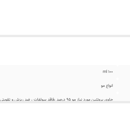
۱۰۰ ml
انواع مو
حاوی پروتئین مورد نیاز مو ۹۵ درصد ،فاقد سولفات ، 
موخوره
حاوی ویتامین E