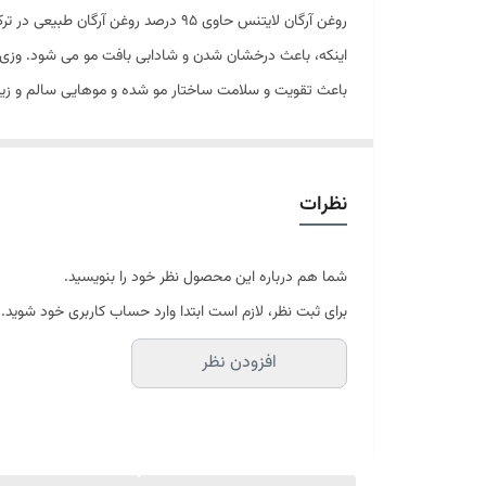
روغن آرگان لایتنس حاوی 95 درصد رو
باعث تقویت و سلامت ساختار مو شده و موهایی سالم و زیبا 
می بخشد. همچنین بخاطر نداشتن سولفات موهای کراتینه به ر
یکی از محصولات مراقبتی بسیار مهم برای مو روغن آرگان است. 
سبکی دارد و به محض استفاده جذب مو می‌شود. و هیچ چربی ا
نظرات
ویتامین رسانی به موهای شما از ریزش آن جلوگیری کند. همچ
این محصول را به شما توصیه می‌کنیم. حجم این روغن مو 100 میل بوده و شما می‌توانید آن را آنلاین از طریق فروشگاه اینترنتی خانومی خریداری کنید.
شما هم درباره این محصول نظر خود را بنویسید.
ویژگی‌های اصلی محصول:
برای ثبت نظر، لازم است ابتدا وارد حساب کاربری خود شوید.
مناسب برای انواع مو
افزودن نظر
نرم و لطیف کننده مو
قابل استفاده برای بانوان و آقایان
مناسب استفاده روزانه
کمک به تقویت مو