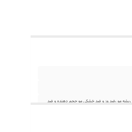
ضد ریزش و تقویتی ریشه مو ،ضد وز و ضد خشکی مو حجم دهنده و ضد