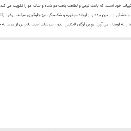
غن آرگان طبیعی در ترکیبات خود است. که باعث نرمی و لطافت بافت مو شده و ساقه مو را تقویت 
را به ارمغان می آورد. روغن آرگان لایتنس، بدون سولفات است بنابراین از موها ب
احتی میتوانند از آن استفاده کنند. روغن آرگان لایتنس رطوبت مو را حفظ کرده و ا
روغن آرگان لایتنس یک محصول مناسب برای انواع مو بوده که 95 درصد
روغن آرگ
ضافه‌ای روی مو باقی نمی‌گذارد. روغن آرگان لایتنس می‌تواند خشکی موهای شما را
نین این روغن از موخوره جلوگیری کرده و به رشد موهای شما کمک می‌کند. اگر سلام