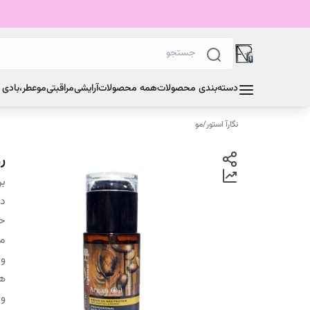
دسته‌بندی محصولات
همه محصولات
آرایشی
مراقبتی
مو
عطر،بادی
نگارآ استور
/
مو
ر
بر
دس
ح
من
وی
ها
و