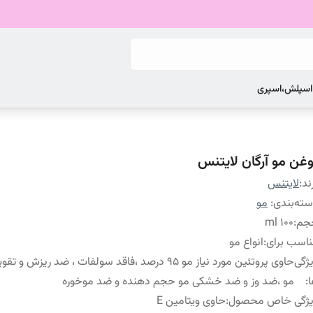
 اسپلش،اسپری
وغن مو آرگان لایتنس
ند:
لایتنس
ته‌بندی
:
مو
جم
:
۱۰۰ ml
اسب برای
:
انواع مو
ژگی
حاوی پروتئین مورد نیاز مو ۹۵ درصد ،فاقد سولفات ، ضد ریزش و
:
مو ،ضد وز و ضد خشکی مو حجم دهنده و ضد موخوره
یژگی خاص محصول
:
حاوی ویتامین E