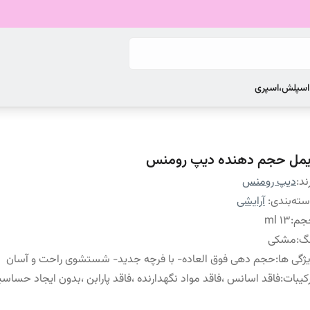
 اسپلش،اسپری
یمل حجم دهنده دیپ رومنس
ند:
دیپ رومنس
ته‌بندی
:
آرایشی
جم
:
۱۳ ml
نگ
:
مشکی
ژگی ها
:
حجم دهی فوق العاده- با فرچه جدید- شستشوی راحت و آسان
کیبات
:
فاقد اسانس ،فاقد مواد نگهدارنده ،فاقد پارابن ،بدون ایجاد حساس