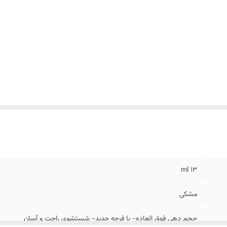
۱۳ ml
مشکی
حجم دهی فوق العاده- با فرچه جدید- شستشوی راحت و آسان