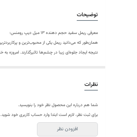
ترکیبات
توضیحات
معرفی ریمل سفید حجم دهنده 13 میل دیپ رومنس:
همان‌طور که می‌دانید ریمل یکی از محبوب‌ترین و پرکاربردترین
نتیجه ایجاد جلوه‌ای زیبا در چشم‌ها تاثیرگذارند. امروزه به
حالت داده و با رنگ دادن به مژه‌ها صورت را از بی‌‌حالی 
روی آن‌ها می‌شود. این محصول با موم زنبور عسل غنی شده
به بلندتر شدن آن‌‌ها و ایجاد جلوه‌ای زیبا در چشم‌ها ک
نظرات
جداکننده مژه‌ها بوده و از به هم چسبیدن آن‌ها و جمع شدن 
رومنس شستشوی راحتی دارد، فاقد اسانس، پارابن و مواد نگ
شما هم درباره این محصول نظر خود را بنویسید.
ویژگی‌های اصلی:
برای ثبت نظر، لازم است ابتدا وارد حساب کاربری خود شوید.
بافت کرمی و سبک
افزودن نظر
حجم دهنده فوق العاده مژه‌ها