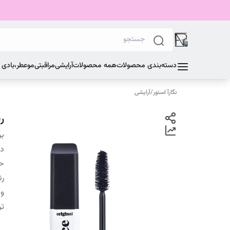
دسته‌بندی محصولات
همه محصولات
آرایشی
مراقبتی
مو
عطر،بادی
نگارآ استور
/
آرایشی
ر
بر
دس
ح
ر
وی
تر