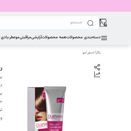
دسته‌بندی محصولات
همه محصولات
آرایشی
مراقبتی
مو
عطر،بادی
نگارآ استور
/
مو
ر
بر
دس
بر
ح
تر
و