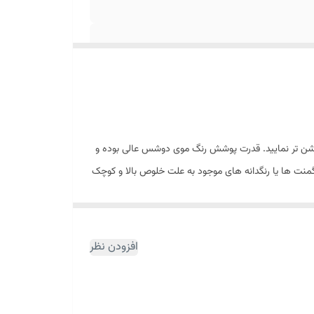
 روشن تر نمایید. قدرت پوشش رنگ موی دوشس عالی بوده و
پیگمنت ها یا رنگدانه های موجود به علت خلوص بالا و کوچک
بودن ذرات آن با کمی باز شدن کوتیکول به راحتی به داخل مو به صورت عمیق نفوذ میکند و با وصل شدن به صورت قوی آن به درون تارهای مو نفوذ کرده و علاوه بر ایجاد رنگ های یکنواخت و پوشش 50%
 از موخوره خشکی و شکنندگی تارهای مو جلوگیری میکند از
 ویتامین E، امگا 6، امگا 3 و اسید های چرب موجود در روغن گیاهی و توانایی جذب آن در ساختار مو و تغذیه آن، علاوه بر
افزودن نظر
نهایت رنگی براق و درخشان ایجاد میشود که ترکیبی است از انعکاس نور و