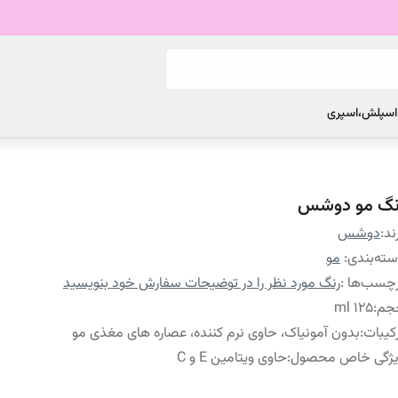
 اسپلش،اسپری
نگ مو دوشس
ند:
دوشس
ته‌بندی
:
مو
چسب‌ها :
رنگ مورد نظر را در توضیحات سفارش خود بنویسید
جم
:
۱۲۵ ml
کیبات
:
بدون آمونیاک، حاوی نرم کننده، عصاره های مغذی مو
یژگی خاص محصول
:
حاوی ویتامین E و C