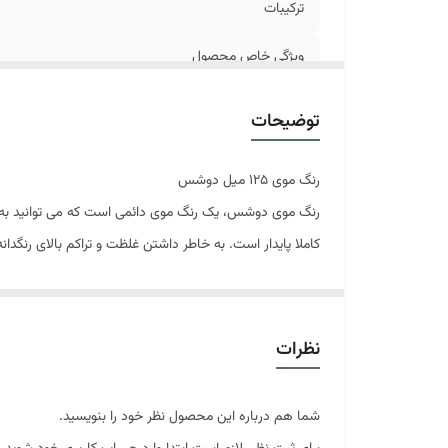
ترکیبات
ویژگی خاص محصول
توضیحات
رنگ موی 125 میل دوشس
رنگ موی دوشس، یک رنگ موی دائمی است که می توانید به کم
کاملا پایدار است. به خاطر داشتن غلظت و تراکم بالای رنگدا
تا 100% باعث دوام رنگ مو می گردد. همچنین پایین بود
نظرات
براقیت و نرمی موها استحکام تارهای مو را تقویت می سازد.
با اس
شما هم درباره این محصول نظر خود را بنویسید.
شکست نور از روی ملانین طبیعی روشن نشده و پیگمنت های