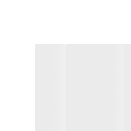
 وارد کند.
اشید که سر بطری اکسیدان و تیوپ را مجددا محکم ببندید تا از اکسید
شدن مواد با هوا جلوگیری کنید. محلول بدست آمده که غلطتی مشابه ماست باید داشته باشد را روی یک سانتی متر مربع پوست دست در بالای آرنج خود بمالید، 30 دقیقه مکث نمایید و سپس شستشو
ساس خارش و داغی ندارید می توانید با خیال راحت موهای خود را رنگ