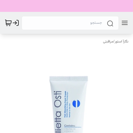
نگارآ استور
/
مراقبتی