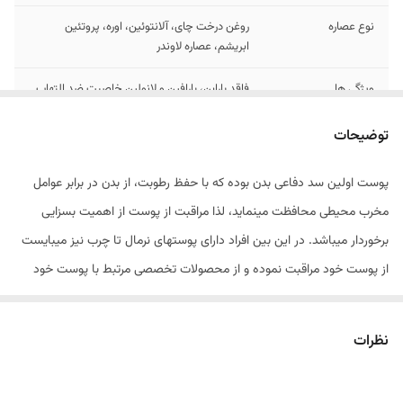
نوع عصاره
روغن درخت چای، آلانتوئین، اوره، پروتئین
ابریشم، عصاره لاوندر
ویژگی ها
فاقد پارابن، پارافین و لانولین خاصیت ضد التهاب
و ضد باکتری، کاهنده عوامل مخرب و آنتی
اکسیدان، کمک به بازسازی کننده سلول های
توضیحات
پوست و ضدالتهاب، مرطوب کننده و نرم کننده،
کاهش دهنده چین و چروک
پوست اولین سد دفاعی بدن بوده که با حفظ رطوبت، از بدن در برابر عوامل
ویژگی خاص محصول
حاوی ویتامین E
مخرب محیطی محافظت مینماید، لذا مراقبت از پوست از اهمیت بسزایی
برخوردار میباشد. در این بین افراد دارای پوستهای نرمال تا چرب نیز میبایست
از پوست خود مراقبت نموده و از محصولات تخصصی مرتبط با پوست خود
جهت این امر بهره گیرند. بهترین راه مراقبت از پوست های نرمال تا چرب
استفاده از محصولات ملایمی است که با ساختار پوست آنها مطابقت داشته،
نظرات
سلامت پوست را حفظ و از پیری زودرس جلوگیری نمایند. حتما برای شما
پیش آمده که در حین انجام کاری مثل رانندگی ، نوشتن و… دستان خود را با