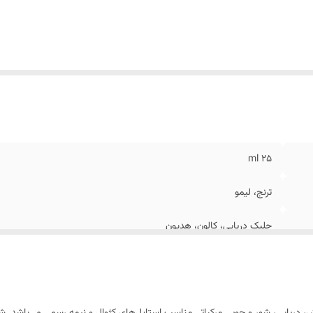
۲۵ ml
ترنج، لیمو
جلبک دریایی، کالون، هدیون
آمبروکس، سدر، مشک
شرقی
ه‌ای خنک، شیرین، فرش، دریایی، شور و چوبی مرکباتی مناسب استایل‌های کژوال و نیمه رسمی می‌با