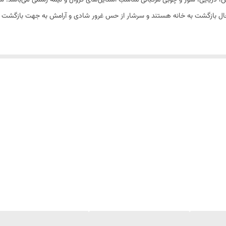
حال بازگشت به خانه هستند و سرشار از حس غرور شادی و آرامش به جهت بازگشت به
های ادکلن Orto parisi Megamare شامل آب، آب دریا، پرتقال و فلفل است. در نت‌های میانی از اسطوخدوس، 
درخت بلوط، عنبر و ماسک تشکیل می‌دهند. وقتی عطر ارتو پاریسی مگاماره اورجینال
ی‌شود و نت‌های ماسکی خیلی خوب خود را نشان می‌دهند. وظیفه ماسک‌ها در عطر ای
نی درخشندگی ماسک‌ها هنوز احساس می‌شود و علاوه بر آن فضای چوبی بیشتر می‌ش