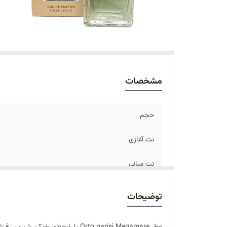
مشخصات
حجم
نت آغازی
نت میانی
نت پایانی
توضیحات
نوع رایحه
عطر Orto parisi Megamare با رایح