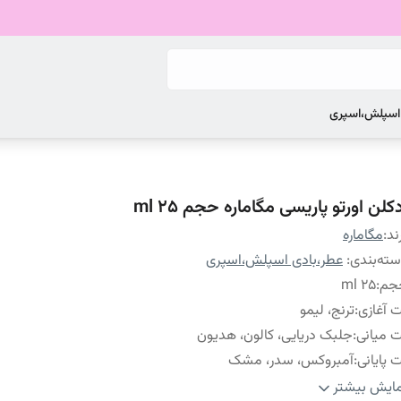
 اسپلش،اسپری
کلن اورتو پاریسی مگاماره حجم ۲۵ ml
ند:
مگاماره
ته‌بندی
:
عطر،بادی اسپلش،اسپری
جم
:
۲۵ ml
 آغازی
:
ترنج، لیمو
 میانی
:
جلبک دریایی، کالون، هدیون
 پایانی
:
آمبروکس، سدر، مشک
ع رایحه
:
شرقی
ایش بیشتر