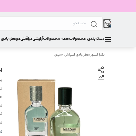
دسته‌بندی محصولات
همه محصولات
آرایشی
مراقبتی
مو
عطر،بادی
نگارآ استور
/
عطر،بادی اسپلش،اسپری
اد
بر
دس
ح
نت
نت
نت
نو
نم