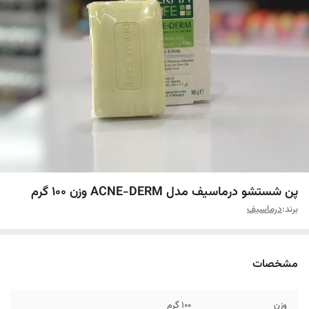
پن شستشو درماسیف مدل ACNE-DERM وزن 100 گرم
برند:
درماسیف
مشخصات
وزن
100 گرم