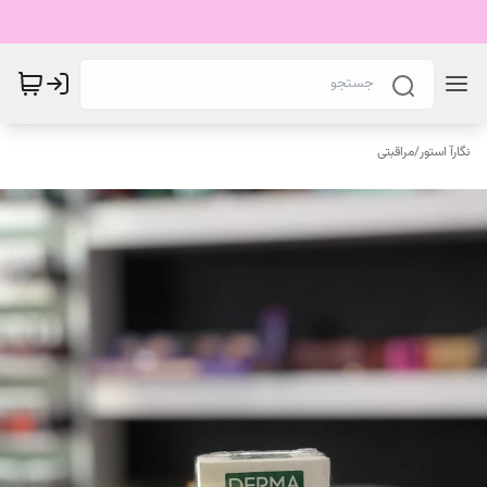
نگارآ استور
/
مراقبتی