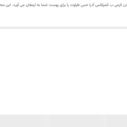
بدن کرمی ب کمپلکس آدرا حس طراوت را برای پوست شما به ارمغان می آورد. این م
ست مرطوب به خوبی ماساژ دهید. پس از دو دقیقه آبکشی نمایید.