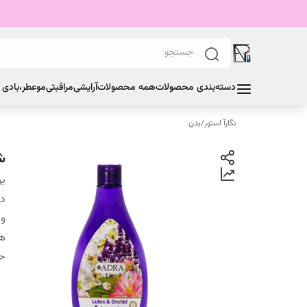
دسته‌بندی محصولات
همه محصولات
آرایشی
مراقبتی
مو
عطر،بادی
نگارآ استور
/
بدن
ش
بر
دس
وی
ها
ح