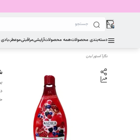
دسته‌بندی محصولات
همه محصولات
آرایشی
مراقبتی
مو
عطر،بادی
نگارآ استور
/
بدن
ش
بر
دس
ح