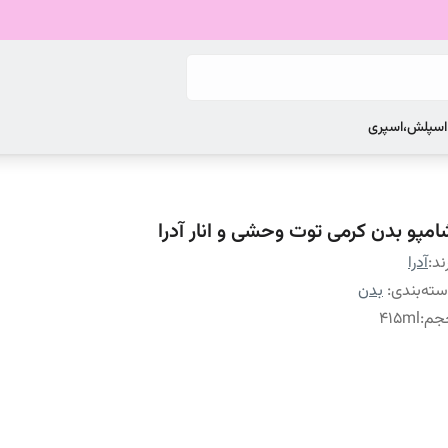
 اسپلش،اسپری
امپو بدن کرمی توت وحشی و انار آدرا
ند:
آدرا
ته‌بندی
:
بدن
جم
:
415ml