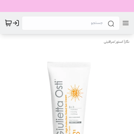
نگارآ استور
/
مراقبتی