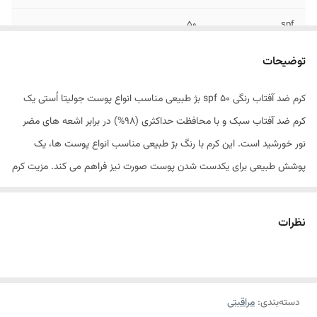
50
spf
حجم
50ml
توضیحات
حاوی
عصاره کالوس همیشه بهار، کلاژن هیدرولیز شده،
کرم ضد آفتاب رنگی spf 50 بژ طبیعی مناسب انواع پوست جولیتا اُستی یک
سدیم پی سی ای، پروپیلن گلایکول
کرم ضد آفتاب سبک و با محافظت حداکثری (98%) در برابر اشعه های مضر
نور خورشید است. این کرم با رنگ بژ طبیعی مناسب انواع پوست ها، یک
پوشش طبیعی برای یکدست شدن پوست صورت نیز فراهم می کند. مزیت کرم
ضد آفتاب رنگی جولیتا اُستی این است که دیگر نیازی به کرم پودر نداشته و
برای ترمیم کرم ضد آفتاب خود دچار مشکل نخواهید شد. این کرم مناسب
نظرات
انواع پوست بوده و وجود مواد مغذی در آن باعث رطوبت رسانی، کمک به
کاهش چین و چروک و شفافیت پوست می گردد. پیش از خرید کرم ضد آفتاب
رنگی spf 50 بژ طبیعی مناسب انواع پوست جولیتا اُستی، می توانید برای
دسته‌بندی
:
مراقبتی
اطلاعات کامل تر از ویژگی های این کرم ضد آفتاب ادامه این مطلب را بخوانید.