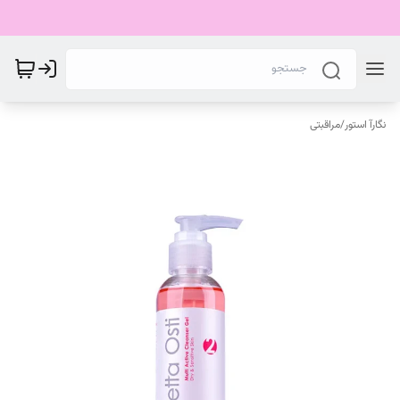
نگارآ استور
/
مراقبتی