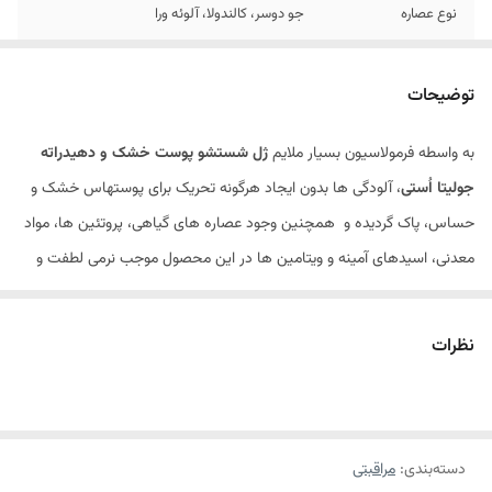
نوع عصاره
جو دوسر، کالندولا، آلوئه ورا
حاوی
پروویتامینB5
توضیحات
به واسطه فرمولاسیون بسیار ملایم
ژل شستشو پوست خشک و دهیدراته
جولیتا اُستی
، آلودگی ها بدون ایجاد هرگونه تحریک برای پوستهاس خشک و
حساس، پاک گردیده و همچنین وجود عصاره های گیاهی، پروتئین ها، مواد
معدنی، اسیدهای آمینه و ویتامین ها در این محصول موجب نرمی لطفت و
شادابی هرچه بیشتر پوست خواهد شد.
ژل شستشو پوست خشک جولیتا اُستی ترکیبی است از [
پرو ویتامین B5
که
نظرات
نرم کننده و لطیف کننده پوست است ، پروتئین ابریشم- کاهش دهنده چین
و چروک، عصاره جو دوسر- مغذی و مرطوب کننده،
عصاره آلوئه ورا
– کمک به
بازسازی سلول ها و مرطوب کننده، عصاره
کالندولا
– ضد التهاب]. در ژل
دسته‌بندی
:
مراقبتی
شستشو صورت پوست خشک برند جولیتا اُستی از موادی که برای سلامتی و