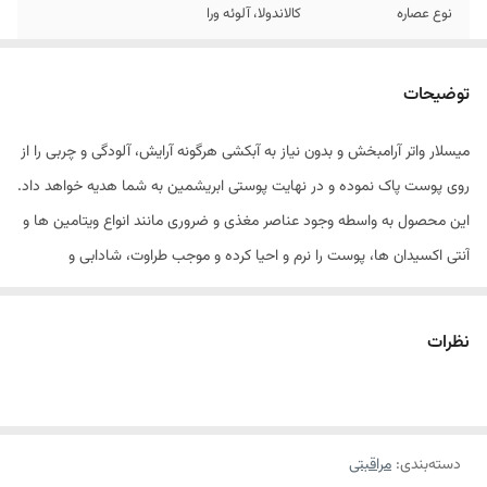
نوع عصاره
کالاندولا، آلوئه ورا
حاوی
پروتئین ابریشم پروویتامین B5
توضیحات
میسلار واتر آرامبخش و بدون نیاز به آبکشی هرگونه آرایش، آلودگی و چربی را از
روی پوست پاک نموده و در نهایت پوستی ابریشمین به شما هدیه خواهد داد.
این محصول به واسطه وجود عناصر مغذی و ضروری مانند انواع ویتامین ها و
آنتی اکسیدان ها، پوست را نرم و احیا کرده و موجب طراوت، شادابی و
درخشندگی پوست شما خواهد شد. عدم وجود الکل و مواد صابونی مانع از
ایجاد خشکی پوست شده و شما می توانید با خیالی آسوده به صورت روزانه از
نظرات
این محصول استفاده نمایید.
میسلا رواتر ضد حساسیت جولیتا اُستی ترکیبی از [
پرو ویتامین B5
– نرم
کننده و لطیف کننده پوست، آلانتوئین – کمک به بازسازی کننده سلول های
دسته‌بندی
:
مراقبتی
پوست و ضد التهاب، پروتئین ابریشم- کاهش دهنده چین و چروک،
عصاره