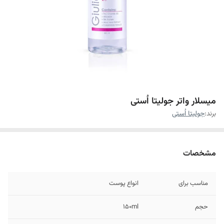
میسلار واتر جولیتا اُستی
برند:
جولیتا اُستی
مشخصات
مناسب برای
انواع پوست
حجم
150ml