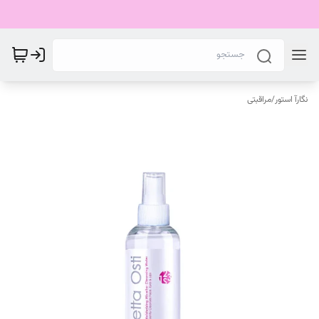
نگارآ استور
/
مراقبتی