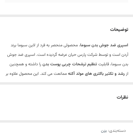
توضیحات
اسپری ضد جوش بدن سبوما
، محصولی منحصر به فرد از لاین سبوما برند
آردن است و توسط شرکت پارس حیان عرضه گردیده است. اسپری ضد جوش
بدن سبوما، قابلیت
تنظیم ترشحات چربی پوست بدن
را داشته و همچنین
از
رشد و تکثیر باکتری های مولد آکنه
ممانعت می کند. این محصول علاوه بر
کنترل جوش و آکنه، با خواص
ضد التهابی
خود، قرمزی و تحریکات ناشی از
جوش را التیام بخشیده و بعد از مصرف آن،
احساس خشکی، خارش و
نظرات
چسبندگی
روی پوست ایجاد نمی شود.
اسپری ضد جوش بدن آردن سبوما
با استفاده از
اسید سالیسیلیک و اسید
گلیکولیک
، سلول های مرده لایه شاخی را از بین برده و از تجمع آن ها و ایجاد
دسته‌بندی
:
بدن
جوش پیشگیری می کند. علاوه بر این اسپری ضدجوش بدن اردن سبوما،