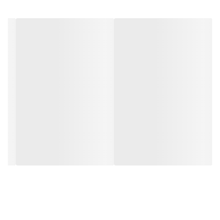
با
نیاسین آمید و عصاره لیکوریس
، اثرات باقی مانده از
جوش
و آکنه را نیز رفع
و در نهایت با کاهش جوش های التهابی ملایم تا متوسط، کومدون های سر
سیاه و سر سفید، پوستی شفاف و بدون جوش به ارمغان می آورد. این
محصول
غیر کومدوژنیک و فاقد چربی
است و برای پوست های چرب و
جوشدار
قفسه سینه، بازو و پشت، شانه و گردن
مناسب است.