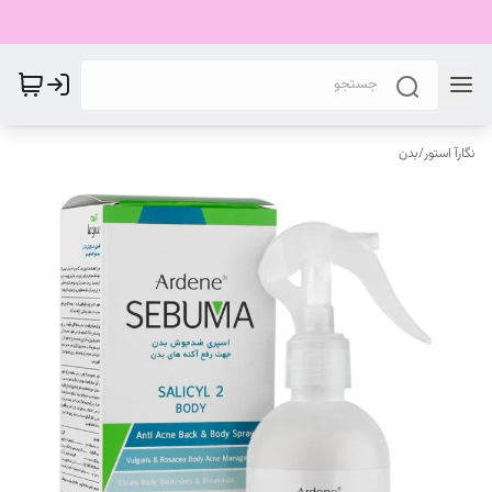
نگارآ استور
/
بدن