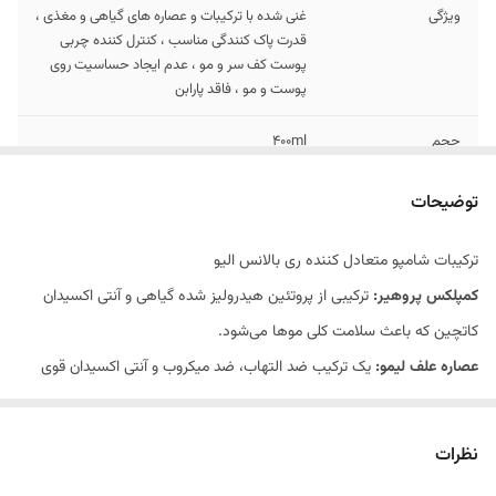
ویژگی
غنی شده با ترکیبات و عصاره های گیاهی و مغذی ،
قدرت پاک کنندگی مناسب ، کنترل کننده چربی
پوست کف سر و مو ، عدم ایجاد حساسیت روی
پوست و مو ، فاقد پارابن
حجم
400ml
مناسب برای
موهای چرب
توضیحات
ترکیبات شامپو متعادل کننده ری بالانس الیو
کمپلکس پروهیر:
ترکیبی از پروتئین هیدرولیز شده گیاهی و آنتی اکسیدان
کاتچین که باعث سلامت کلی موها می‌شود.
عصاره علف لیمو:
یک ترکیب ضد التهاب، ضد میکروب و آنتی اکسیدان قوی
است که به طور موثری باعث کنترل چربی و سبوم پوست و مو می‌شود.
عصاره آلوئه ورا:
ضمن خواص مغذی و مقوی باعث آبرسانی و رطوبت رسانی به
نظرات
موها می‌شود.