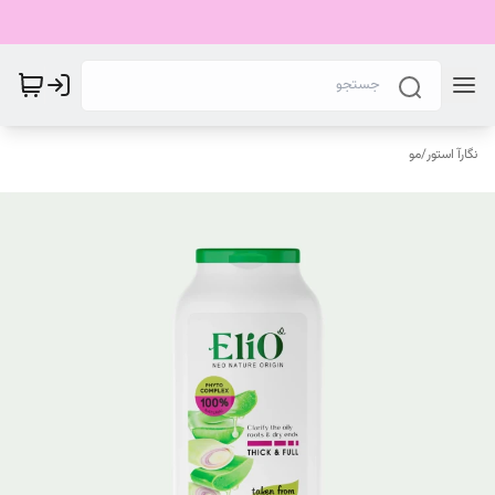
نگارآ استور
/
مو