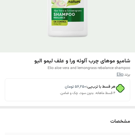
شامپو موهای چرب آلوئه ورا و علف لیمو الیو
Elio aloe vera and lemongrass rebalance shampoo
برند:
Elio
هر قسط با ترب‌پی:
۵۶٬۲۵۰
تومان
۴ قسط ماهانه. بدون سود، چک و ضامن.
مشخصات