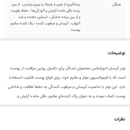
ویژگی
پیشگیری از چین و چروک و پیری زودرس ، از بین
برنده باقی مانده آرایش و آلودگی‌ها ، حفظ رطوبت
و از بین برنده خشکی ، تسکین دهنده و ضد
التهاب ، آبرسان و مرطوب کننده ، پاک کننده ملایم
پوست
مناسب برای
انواع پوست
توضیحات
قابل استفاده
چشم و صورت
تونر آبرسان ادورامکس محصولی ایده‌آل برای تکمیل روتین مراقبت از پوست
است که با فرمولاسیون موثر و ملایم خود، برای انواع پوست قابلیت استفاده
دارد. این تونر با خاصیت آبرسانی و مرطوب کنندگی به حفظ لطافت و شادابی
پوست کمک نموده و به عنوان پاک کننده‌ای ملایم، باقی مانده آرایش و
آلودگی‌ها را بدون آسیب رساندن به پوست از بین می‌برد. خوشبختانه این
محصول به گونه‌ای فرموله شده است که حساسیت به دنبال ندارد و می‌تواند
نظرات
تضمین کننده پاکی و سلامت پوستتان باشد. با
خرید تونر
و استفاده از آن