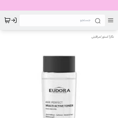
نگارآ استور
/
مراقبتی