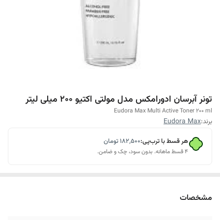
تونر آبرسان ادورامکس مدل مولتی اکتیو 200 میلی لیتر
Eudora Max Multi Active Toner 200 ml
برند:
Eudora Max
هر قسط با ترب‌پی:
۱۸۲٬۵۰۰
تومان
۴ قسط ماهانه. بدون سود، چک و ضامن.
مشخصات