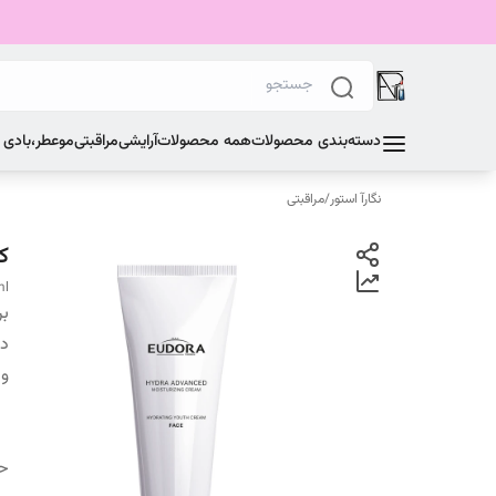
دسته‌بندی محصولات
همه محصولات
آرایشی
مراقبتی
مو
عطر،بادی
نگارآ استور
/
مراقبتی
کر
ml
بر
دس
وی
ح