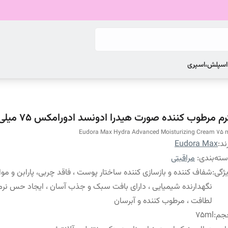
 اسپلش،اسپری
م مرطوب کننده صورت هیدرا ادونسد ادورامکس 75 میلی لیتر
Eudora Max Hydra Advanced Moisturizing Cream 75 
ند:
Eudora Max
ته‌بندی
:
مراقبتی
ژگی
:
شفاف کننده و بازسازی کننده ساختار پوست ، فاقد چربی، پارابن و موا
نگهدارنده شیمیایی ، دارای بافت سبک و جذب آسان ، ایجاد حس نرم
لطافت ، مرطوب کننده و آبرسان
جم
:
75ml