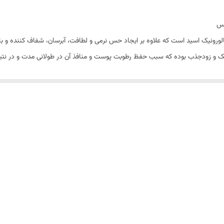
کس
ورونیک اسید است که علاوه بر ایجاد حس نرمی و لطافت، آبرسان، شفاف کننده و 
ت سبک و زودجذب بوده که سبب حفظ رطوبت پوست و منافذ آن در طولانی مدت و در نت
 مصرف ضد آفتاب است. اگر قصد
خرید مرطوب کننده صورت
برای مصرف روزانه را دارید،
کرم مرطوب کننده صورت ادورامکس مدل Hydra Advanced با بهره مندی از فرمولاسیون ملایم و فوق العاده برای 
اید ترکیبات موجود در این کرم مرطوب کننده می‌پردازیم:
یکی از اولین موادی که در فرمولاسیون ک
به ویژه کرم مرطوب کننده ، هیالورونیک اسید است که علاوه بر تامین رطوبت لازم 
کس باعث افزایش سطح رطوبت پوست شما می‌شود و تسکین دهنده التهاب، خارش 
است که فوایدی مانند مرطوب کنندگی عمقی، کنترل ترشح چربی پوست، روشن و یکنواخت