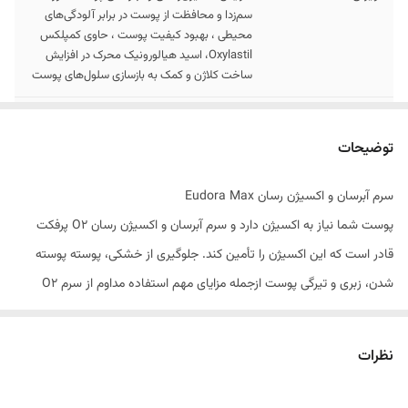
سم‌زدا و محافظت از پوست در برابر آلودگی‌های
محیطی ، بهبود کیفیت پوست ، حاوی کمپلکس
Oxylastil، اسید هیالورونیک محرک در افزایش
ساخت کلاژن و کمک به بازسازی سلول‌های پوست
حجم
30ml
توضیحات
نحوه استفاده
روزانه 2 بار
سرم آبرسان و اکسیژن رسان Eudora Max
پوست شما نیاز به اکسیژن دارد و سرم آبرسان و اکسیژن رسان O2 پرفکت
قادر است که این اکسیژن را تأمین کند. جلوگیری از خشکی، پوسته‌ پوسته
شدن، زبری و تیرگی پوست ازجمله مزایای مهم استفاده مداوم از سرم O2
پرفکت ادورامکس هستند.
مانند سایر محصولات این برند، سرم اکسیژن‌ رسان هم با استفاده از بهترین
نظرات
مواد اولیه وارداتی تولید شده‌اند و همین ویژگی، اثربخشی آن را به‌ شدت
افزایش داده است. بهره‌ مندی از بهترین متخصصان پوست و زیبایی در مسیر