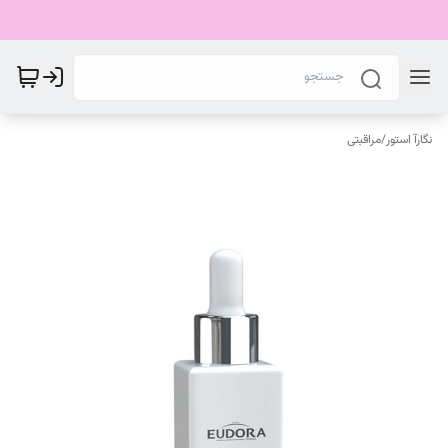
نگارآ استور
/
مراقبتی