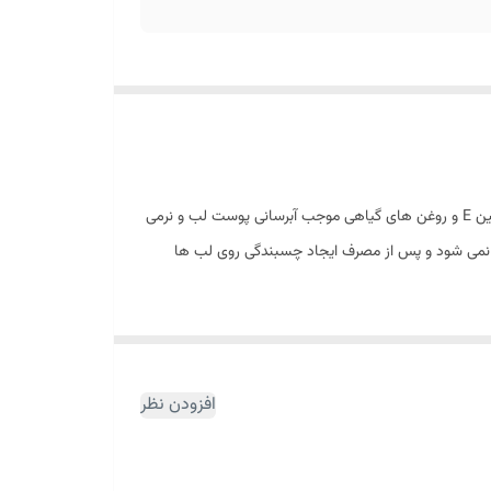
در 9 رنگ متنوع، بدون ایجاد سنگینی و خشکی، پوششی کامل روی لب ها ایجاد می کند. این محصول غنی شده با ویتامین E و روغن های گیاهی موجب آبرسانی پوست لب و نرمی
ی شود و پس از مصرف ایجاد چسبندگی روی لب ها
افزودن نظر