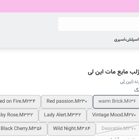
 اسپلش،اسپری
ژلب مایع مات این لی
ند:
این لی
نگ
ed on Fire.M234
Red passion.M230
warm Brick.M136
aby Rose.M332
Lady Alert.M332
Vintage Mood.M270
Black Cherry.M356
Wild Night.M384
Desirable.M370