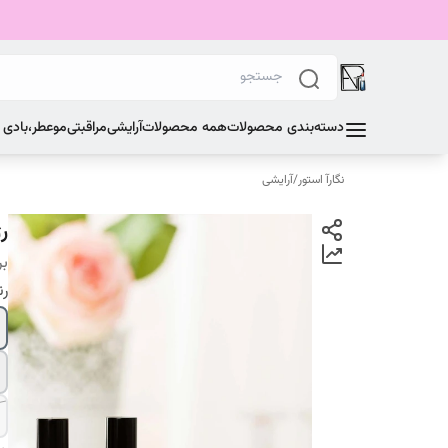
دسته‌بندی محصولات
همه محصولات
آرایشی
مراقبتی
مو
عطر،بادی
نگارآ استور
/
آرایشی
ر
بر
ر