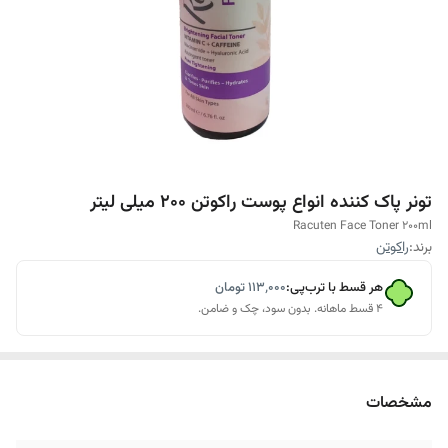
تونر پاک کننده انواع پوست راکوتن 200 میلی‌ لیتر
Racuten Face Toner 200ml
برند:
راکوتن
هر قسط با ترب‌پی:
۱۱۳٬۰۰۰
تومان
۴ قسط ماهانه. بدون سود، چک و ضامن.
مشخصات