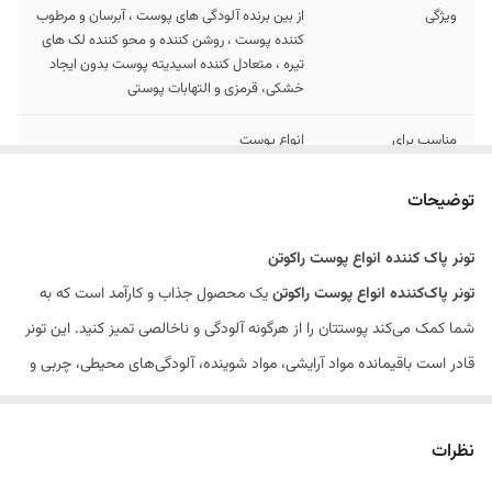
ویژگی
از بین برنده آلودگی‌ های پوست ، آبرسان و مرطوب‌
کننده پوست ، روشن‌ کننده و محو کننده لک‌ های
تیره ، متعادل‌ کننده اسیدیته پوست بدون ایجاد
خشکی، قرمزی و التهابات پوستی
مناسب برای
انواع پوست
حجم
200ml
توضیحات
حاوی
ویتامین C، آلوئه ورا، نیاسینامید و کافئین
تونر پاک کننده انواع پوست راکوتن
تونر پاک‌کننده انواع پوست راکوتن
یک محصول جذاب و کارآمد است که به
شما کمک می‌کند پوستتان را از هرگونه آلودگی و ناخالصی تمیز کنید. این تونر
قادر است باقیمانده مواد آرایشی، مواد شوینده، آلودگی‌های محیطی، چربی و
گرد و غبار را از روی پوستتان به‌ویژه منافذ پوست پاک کند.
استفاده از این تونر باعث می‌شود پوست شما به طور کامل از هرگونه آلودگی و
نظرات
ناخالصی خلاص شود و به نتیجه‌ای عالی و عاری از هرگونه آلودگی دست پیدا