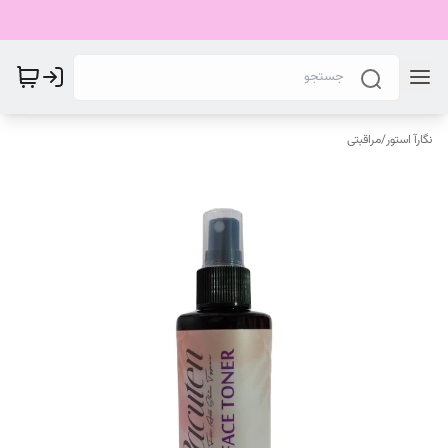
نگارآ استور
/
مراقبتی