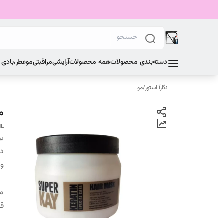
دسته‌بندی محصولات
همه محصولات
آرایشی
مراقبتی
مو
عطر،بادی
نگارآ استور
/
مو
ماس
ML
بر
دس
وی
من
قا