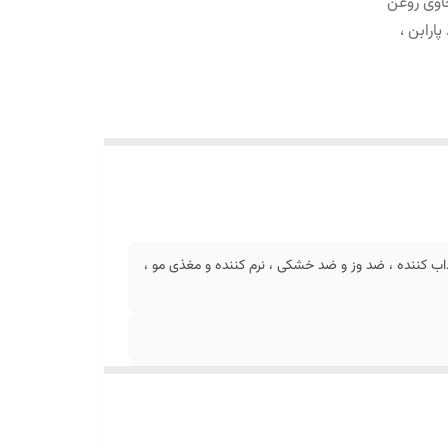
اوی روغن
ارابن ،
داب کننده ، ضد وز و ضد خشکی ، نرم کننده و مغذی مو ،
ی روغن آرگان مرطوب کننده، درخشان کننده، استحکام