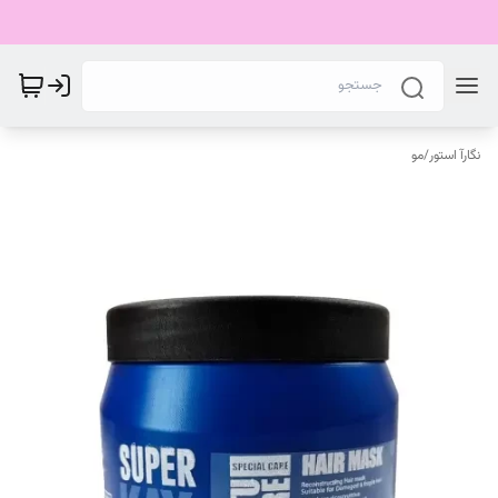
نگارآ استور
/
مو