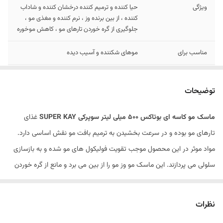
ویژگی
حیا کننده و ترمیم کننده درخشان کننده و شاداب
کننده ، از بین برنده وز ، نرم کننده و مغذی مو ،
جلوگیری از گره خوردن تارهای مو ، کاهش موخوره
مناسب برای
موهای شکننده و آسیب دیده
قابل استفاده
برای بانوان و اقایان
توضیحات
حاوی
خاویار ضد شکنندگی، تقویت کننده فولیکول، ضد
ریزش، بازسازی سلولی ، کلاژن ضد رادیکال آزاد،
ماسک مو کاسه ای بوتاکس 500 میلی لیتر سوپرکی SUPER KAY
غذای
ترمیم کننده پوست سر، ضد سفید شدن مو ،
ویتامین E آنتی اکسیدان، محرک رشد ، درخشان
تارهای مو بوده و در سرعت بخشیدن به ترمیم بافت مو نقش اساسی دارد.
کننده ، مرطوب کننده ، فاقد سولفات ، فاقد پارابن
مواد موثر در این محصول موجب تقویت فولیکول های مو شده و به بازسازی
سلولی می پردازند. این ماسک مو وز مو را از بین می برد و مانع از گره خوردن
حجم
500ml
تارهای مو می گردد. این محصول به درخشش طبیعی مو افزوده و سلامت آن
را تضمین می کند. این محصول به طور کلی مو را نرم می کند و برای افرادی که
نظرات
موهای شکننده و آسیب دیده دارند محصولی ایده آل به شمار می رود.