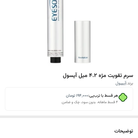
سرم تقویت مژه 4.2 میل آیسول
برند:
آیسول
هر قسط با ترب‌پی:
۱۹۴٬۰۰۰
تومان
۴ قسط ماهانه. بدون سود، چک و ضامن.
توضیحات