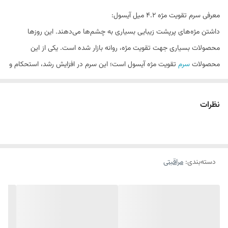
معرفی سرم تقویت مژه 4.2 میل آیسول:
داشتن مژه‌های پرپشت زیبایی بسیاری به چشم‌ها می‌دهند. این روزها
محصولات بسیاری جهت تقویت مژه، روانه بازار شده است. یکی از این
محصولات
سرم
تقویت مژه آیسول است؛ این سرم در افزایش رشد، استحکام و
ضخامت مژه‌ها بسیار موثر است. سرم تقویت مژه آیسول ضد حساسیت بوده
و حاوی ویتامین‌ است که همین امر سبب می‌شود تا رشد و تکثیر مژه‌ها
نظرات
سرعت بخشد.
ویژگی‌ها:
افزایش رشد، استحکام و ضخامت مژه
دسته‌بندی
:
مراقبتی
بازسازی و ترمیم مژه‌های آسیب دیده
غنی از پپتیدها و ویتامین‌های تقویت کننده مژه
رطوبت رسانی مناسب و افزایش الاستیسیته مژه