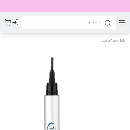
نگارآ استور
/
مراقبتی