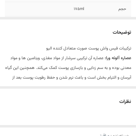
حجم
175ml
مناسب برای
پوست های چرب
توضیحات
ترکیبات فیس واش پوست صورت متعادل کننده الیو
عصاره آلوئه ورا:
عصاره آن ترکیبی سرشار از مواد مغذی، ویتامین ها و مواد
معدنی بوده و به سم زدایی و بازسازی پوست کمک می‌کند. همچنین این گیاه
آبرسان و التیام بخش است و باعث نرم شدن و حفظ رطوبت پوست بعد از
شستشو می‌شود.
عصاره علف لیمو:
نشاط بخش است و منافذ پوست را تمیز و پاکسازی می‌کند.
نظرات
خواص آنتی اکسیدانی و ضدالتهابی آن به پاکسازی پوست کمک کرده و موجب
شادابی و طراوت پوست صورت می‌گردد.
ویتامین B5:
یک آنتی اکسیدان و رطوبت رسان قوی است که از خشکی پوست