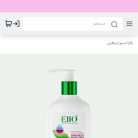
نگارآ استور
/
مراقبتی