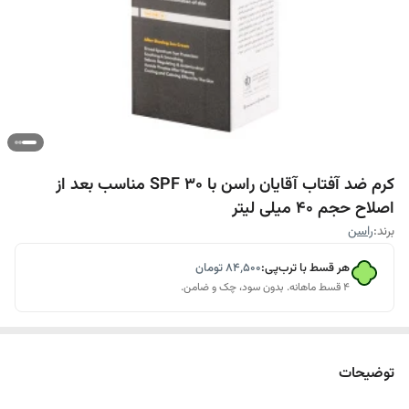
کرم ضد آفتاب آقایان راسن با SPF 30 مناسب بعد از
اصلاح حجم 40 میلی لیتر
برند:
راسن
هر قسط با ترب‌پی:
۸۴٬۵۰۰
تومان
۴ قسط ماهانه. بدون سود، چک و ضامن.
توضیحات