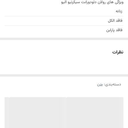
ویژگی های رولان دئودورانت سیکرتیو الیو
زنانه
فاقد الکل
فاقد پارابن
اثر ماندگار ۲۴ ساعته
بدون ایجاد لک و سفیدی روی لباس
نظرات
غنی شده با ترکیبات و عصاره های گیاهی و مغذی
درباره مام رول دئورولان سیکرتیو الیو
رولان دئودورانت سیکرتیو الیو یک دئودورانت فاقد الکل و فاقد پارابن است که
دسته‌بندی
:
بدن
تعریق و بوی نامطبوع بدن را مهار می‌کند. همچنین بدون آن که لک یا رد
سفیدی بر روی لباس باقی بگذارد، ماندگاری 24 ساعته را برای شما به ارمغان
می‌آورد.
دئورولان سیکرتیو الیو با بافت ملایم و سبک خود، به سرعت روی پوست
خشک می‌شود. این
رولان الیو
بدون آن که باعث بسته شدن منافذ پوست