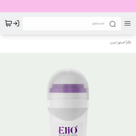
نگارآ استور
/
بدن