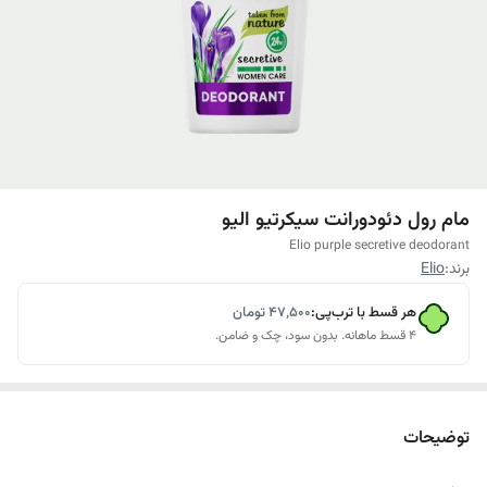
مام رول دئودورانت سیکرتیو الیو
Elio purple secretive deodorant
برند:
Elio
هر قسط با ترب‌پی:
۴۷٬۵۰۰
تومان
۴ قسط ماهانه. بدون سود، چک و ضامن.
توضیحات