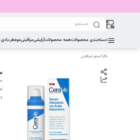
دسته‌بندی محصولات
همه محصولات
آرایشی
مراقبتی
مو
عطر،بادی
نگارآ استور
/
مراقبتی
س
um
بر
دس