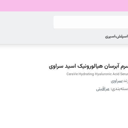
 اسپلش،اسپری
رم آبرسان هیالورونیک اسید سراوی
CeraVe Hydrating Hyaluronic Acid Ser
ند:
سراوی
ته‌بندی
:
مراقبتی