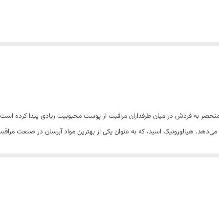
نحصر به فردش در میان طرفداران مراقبت از پوست محبوبیت زیادی پیدا کرده است. ای
هد. هیالورونیک اسید، که به عنوان یکی از بهترین مواد آبرسان در صنعت مراقبت
رطوبت را به پوست جذ
ویژگی منحصر به فرد سرم آبرسان هیالورونیک اسید سراوی | CeraVe، ترکیب سه نوع سرامید ضروری است که در فرم
می‌کنند و از تبخیر رطوبت در طول روز جلوگیری می‌نمایند. همچنین، 
فت سبک و غیرچرب این سرم، به سرعت جذب پوست می‌شود و بدون باقی گذاشتن ا