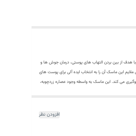
وبه در پاک کردن پوست و از بین بردن جوش ها، غیر قابل انکار است. ماسک صورت زردچوبه نوتروژینا با مدل Clear Soothe نیز با هدف از بین بردن التهاب های پوستی، درمان جوش ها و
یم این ماسک آن را به انتخاب ایده آلی برای پوست های
وگیری می کند. این ماسک به واسطه وجود عصاره زردچوبه،
ب می شود. از قدیم این گیاه به واسطه خواص درمانی اش
 شد. در فرمول این ماسک صورت نوتروژینا همچنین از خاک
افزودن نظر