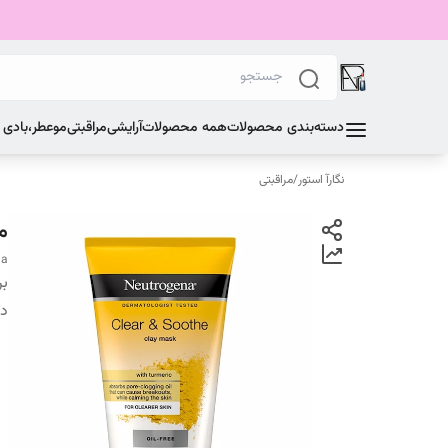
دسته‌بندی محصولات
همه محصولات
آرایشی
مراقبتی
مو
عطر،بادی
نگارآ استور
/
مراقبتی
ما
na
بر
دس