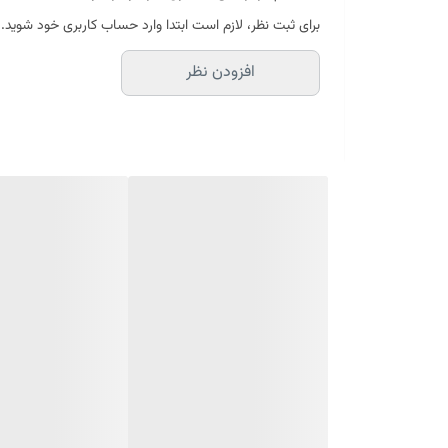
فاقد چربی
برای ثبت نظر، لازم است ابتدا وارد حساب کاربری خود شوید.
فرمولاسیونی بر پایه عصاره زردچوبه و خاک رس
افزودن نظر
سرشار از آنتی اکسیدان های ضروری برای پوست
ضد جوش و ضد لک
دارای خواص جوانسازی
ضد التهاب
تمیز کننده موثر برای انواع چربی ها و آلودگی های پوست
فاقد سیلیکون و سولفات
روشن کننده پوست
مناسب برای پوست های معمولی و چرب
طرز استفاده ماسک نوتروژینا
برای بهره مندی حداکثری از خواص ماسک صورت زردچوبه نوتروژ
یک لایه نازک از این ماسک را بر روی پوست خشک خود بمال
مرحله می توانید از کرم های مرطوب کننده استفاده کنید. 