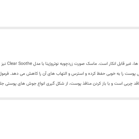
نقش موثر زردچ
ست را به خوبی حفظ کرده و استرس و التهاب های آن را کاهش می دهد. فرمول ملا
اقد چربی است و با باز کردن منافذ پوست، از شکل گیری انواع جوش های پوستی جل
ده از آن، پوستی سالم، شفاف، جوان و بدون استرس را برایتان به ارمغان می آورد.
چوبه است. زردچوبه گیاهی موثر برای از بین بردن باکتری ها در سطح پوست محسو
بوده است. زردچوبه در قدیم به عنوان درمان موثر چین و چروک ها نیز شناخته می
پوست، از بین بردن جوش و روشن کردن پوست بسیار کمک می کند.