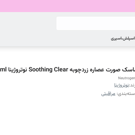
 اسپلش،اسپری
سک صورت عصاره زردچوبه Soothing Clear نوتروژینا 50ml
Neutroge
ند:
نوتروژینا
ته‌بندی
:
مراقبتی