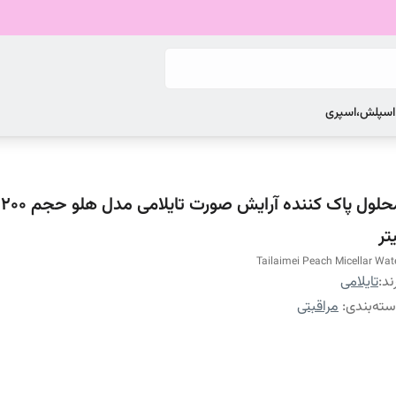
 اسپلش،اسپری
مح
تر
Tailaimei Peach Micellar Wat
ند:
تایلامی
ته‌بندی
:
مراقبتی