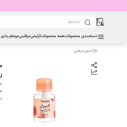
دسته‌بندی محصولات
همه محصولات
آرایشی
مراقبتی
مو
عطر،بادی
نگارآ استور
/
مراقبتی
لی
er
بر
دس