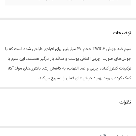
توضیحات
سرم ضد جوش TWICE حجم 30 میلی‌لیتر برای افرادی طراحی شده است که با
جوش‌های صورت، چربی اضافی پوست و منافذ باز درگیر هستند. این سرم با
ترکیبات کنترل‌کننده چربی و ضد التهاب، به کاهش رشد باکتری‌های مولد آکنه
کمک کرده و روند بهبود جوش‌های فعال را تسریع می‌کند.
این محصول علاوه بر اثر ضد جوش، به پاکسازی منافذ پوست کمک کرده و از
انسداد آن‌ها جلوگیری می‌کند؛ در نتیجه احتمال ایجاد جوش‌های جدید کاهش
نظرات
می‌یابد. استفاده مداوم از این سرم باعث بهبود بافت پوست، کاهش براقیت
ناشی از چربی و یکنواخت‌تر شدن ظاهر پوست می‌شود.
بافت سبک و غیرچرب این سرم به‌سرعت جذب پوست شده و بدون ایجاد