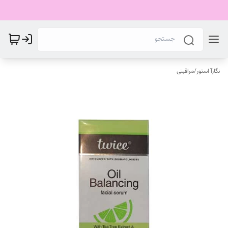
نگارآ استور
/
مراقبتی