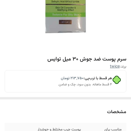
سرم پوست ضد جوش 30 میل توایس
برند:
twice
هر قسط با ترب‌پی:
۲۱۳٬۷۵۰
تومان
۴ قسط ماهانه. بدون سود، چک و ضامن.
مشخصات
مناسب برای
پوست چرب مختلط و جوشدار