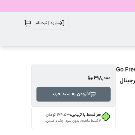
ورود | ثبت‌نام
ق داو DOVE رایحه خیار و چای سبز مدل Go Fresh
698,000
افزودن به سبد خرید
هر قسط با ترب‌پی:
۱۷۴٬۵۰۰
تومان
۴ قسط ماهانه. بدون سود، چک و ضامن.