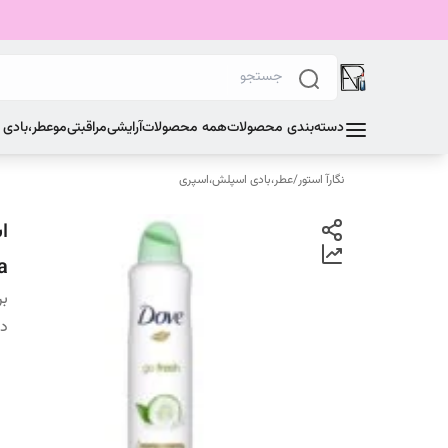
دسته‌بندی محصولات
همه محصولات
آرایشی
مراقبتی
مو
عطر،بادی
نگارآ استور
/
عطر،بادی اسپلش،اسپری
ea
بر
دس