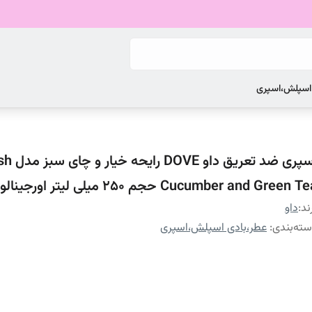
 اسپلش،اسپری
اسپری ضد تعری
Cucumber and Green T حجم 250 میلی لیتر اورجینالورجینال
ند:
داو
ته‌بندی
:
عطر،بادی اسپلش،اسپری