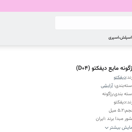
 اسپلش،اسپری
گونه مایع دیفکتو (D04)
ند:
دیفکتو
ته‌بندی
:
آرایشی
ته بندی
:
رژگونه
ند
:
دیفکتو
جم
:
5.2 میل
ور مبدا برند
:
ایران
افت
:
مایع
ایش بیشتر