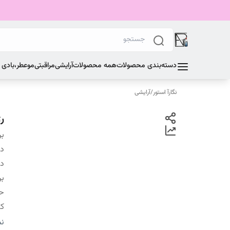
دسته‌بندی محصولات
همه محصولات
آرایشی
مراقبتی
مو
عطر،بادی
نگارآ استور
/
آرایشی
رژ
بر
دس
دس
بر
ح
کش
ب
نم