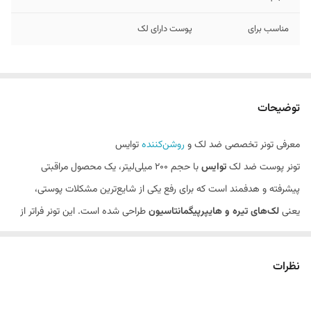
مناسب برای
پوست دارای لک
توضیحات
معرفی تونر تخصصی ضد لک و
روشن‌کننده
توایس
تونر پوست ضد لک
توایس
با حجم ۲۰۰ میلی‌لیتر، یک محصول مراقبتی
پیشرفته و هدفمند است که برای رفع یکی از شایع‌ترین مشکلات پوستی،
یعنی
لک‌های تیره و هایپرپیگمانتاسیون
طراحی شده است. این تونر فراتر از
یک پاک‌کننده ساده عمل می‌کند و با فرمولاسیون علمی و قدرتمند خود، به
صورت همزمان به
کمرنگ‌کردن لک‌های موجود، پیشگیری از تشکیل لک‌های
نظرات
جدید و یکنواخت‌سازی رنگ پوست
می‌پردازد. اگر از لک‌های ناشی از آفتاب،
جای جوش یا اختلالات رنگدانه‌ای رنج می‌برید، این محصول یک گزینه مؤثر و