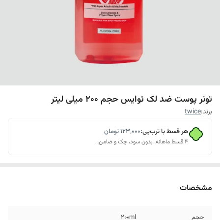
تونر پوست ضد لک توایس حجم 200 میلی لیتر
برند:
twice
هر قسط با ترب‌پی:
۱۲۳٬۰۰۰
تومان
۴ قسط ماهانه. بدون سود، چک و ضامن.
مشخصات
حجم
200ml