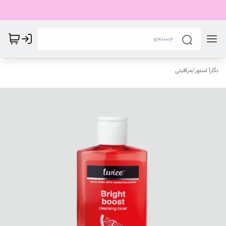
نگارآ استور
/
مراقبتی