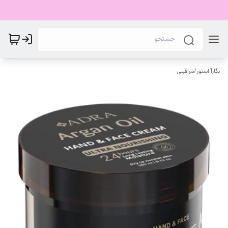
نگارآ استور
/
مراقبتی