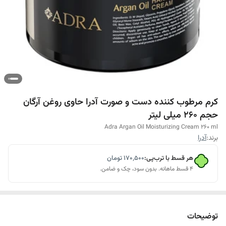
کرم مرطوب کننده دست و صورت آدرا حاوی روغن آرگان
حجم 260 میلی لیتر
Adra Argan Oil Moisturizing Cream 260 ml
برند:
آدرا
هر قسط با ترب‌پی:
۱۷۰٬۵۰۰
تومان
۴ قسط ماهانه. بدون سود، چک و ضامن.
توضیحات