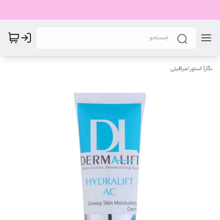
نگارآ استور
/
مراقبتی