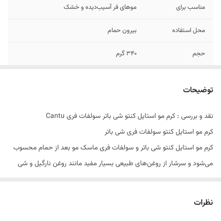
مناسب برای
موهای فر آسیب‌دیده و خشک
محل استفاده
بیرون حمام
حجم
340 گرم
توضیحات
نقد و بررسی : کرم مو استایل کنتو شی باتر سولفات فری Cantu
کرم مو استایل کنتو سولفات فری شی باتر
کرم مو استایل کنتو شی باتر و سولفات فری ماسک مو بعد از حمام محسوب
می‌شود و سرشار از روغن‌های طبیعی بسیار مفید مانند روغن نارگیل و شی
باتر است. کرم مو شی باتر و نارگیل کنتو به صورت تخصصی برای موهای فر و
مجعد فرموله شده و این نوع مو را از وزی و خشکی نجات می‌دهد.
کرم مو
نظرات
استایل کنتو شی باتر سولفات فری
در حجم 340 گرم، حاوی مقادیر زیادی از