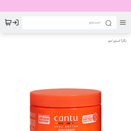
نگارآ استور
/
مو