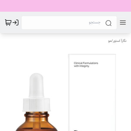
نگارآ استور
/
مو