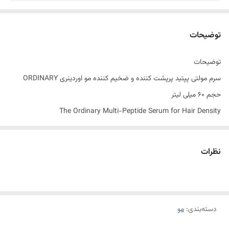
توضیحات
توضیحات
سرم مولتی پپتید پرپشت کننده و ضخیم کننده مو اوردینری ORDINARY
حجم 60 میلی لیتر
The Ordinary Multi-Peptide Serum for Hair Density
💯 اورجینال
– فوق العاده موثر و کارآمد برای درمان و مراقبت از موها
نظرات
– فرموله شده با ترکیبی از فناوری های پپتیدها در کنار عصاره های گیاهی
متعدد
– تغذیه کننده و افزایش قابل مشاهده ضخامت موها
دسته‌بندی
:
مو
– پرپشت کننده و ضخیم کننده تارهای مو
– دارای فرمولاسیون بر پایه آب، غلیظ و در عین حال سبک